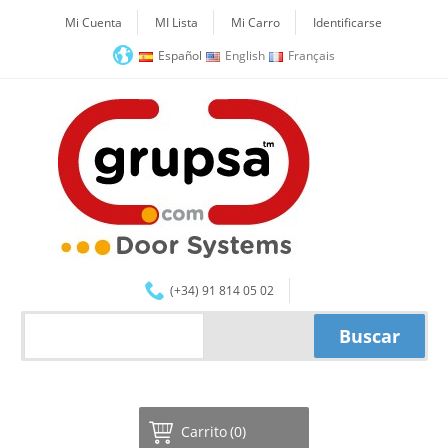
Mi Cuenta
MI Lista
Mi Carro
Identificarse
Español
English
Français
(+34) 91 814 05 02
Carrito
(0)