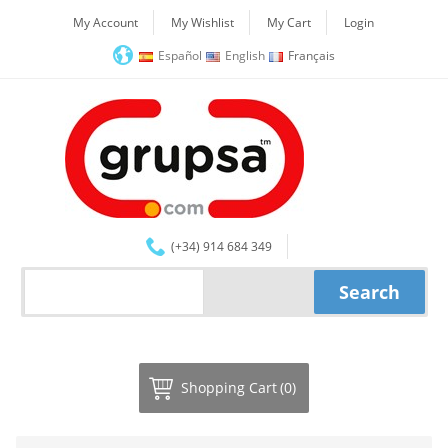
My Account
My Wishlist
My Cart
Login
Español
English
Français
(+34) 914 684 349
Shopping Cart
(0)